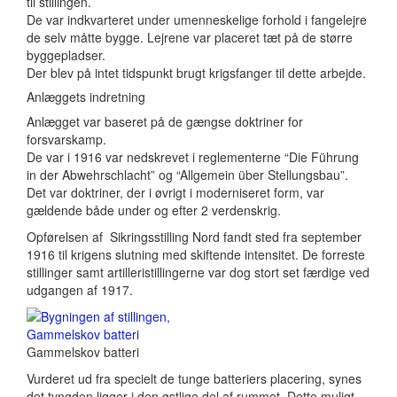
til stillingen.
De var indkvarteret under umenneskelige forhold i fangelejre
de selv måtte bygge. Lejrene var placeret tæt på de større
byggepladser.
Der blev på intet tidspunkt brugt krigsfanger til dette arbejde.
Anlæggets indretning
Anlægget var baseret på de gængse doktriner for
forsvarskamp.
De var i 1916 var nedskrevet i reglementerne “Die Führung
in der Abwehrschlacht” og “Allgemein über Stellungsbau”.
Det var doktriner, der i øvrigt i moderniseret form, var
gældende både under og efter 2 verdenskrig.
Opførelsen af Sikringsstilling Nord fandt sted fra september
1916 til krigens slutning med skiftende intensitet. De forreste
stillinger samt artilleristillingerne var dog stort set færdige ved
udgangen af 1917.
Gammelskov batteri
Vurderet ud fra specielt de tunge batteriers placering, synes
det tyngden ligger i den østlige del af rummet. Dette muligt