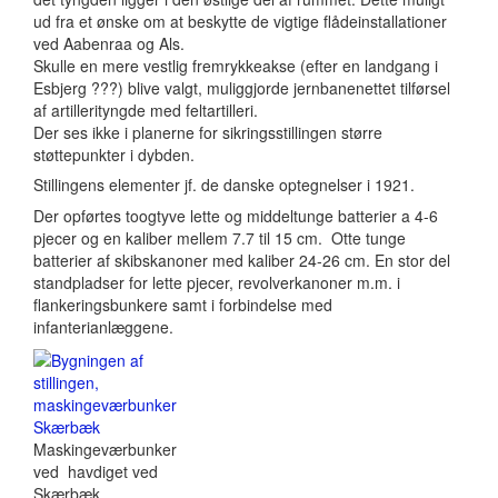
ud fra et ønske om at beskytte de vigtige flådeinstallationer
ved Aabenraa og Als.
Skulle en mere vestlig fremrykkeakse (efter en landgang i
Esbjerg ???) blive valgt, muliggjorde jernbanenettet tilførsel
af artillerityngde med feltartilleri.
Der ses ikke i planerne for sikringsstillingen større
støttepunkter i dybden.
Stillingens elementer jf. de danske optegnelser i 1921.
Der opførtes toogtyve lette og middeltunge batterier a 4-6
pjecer og en kaliber mellem 7.7 til 15 cm. Otte tunge
batterier af skibskanoner med kaliber 24-26 cm. En stor del
standpladser for lette pjecer, revolverkanoner m.m. i
flankeringsbunkere samt i forbindelse med
infanterianlæggene.
Maskingeværbunker
ved havdiget ved
Skærbæk