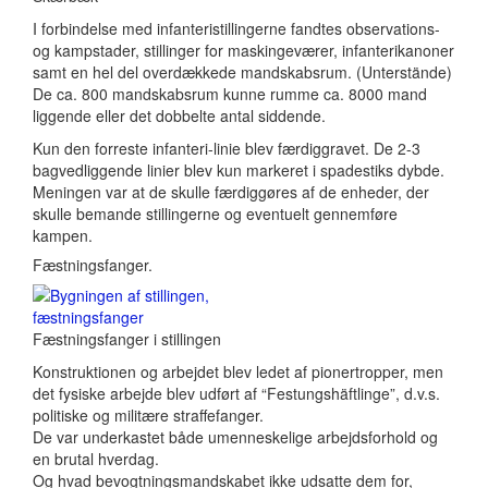
I forbindelse med infanteristillingerne fandtes observations-
og kampstader, stillinger for maskingeværer, infanterikanoner
samt en hel del overdækkede mandskabsrum. (Unterstände)
De ca. 800 mandskabsrum kunne rumme ca. 8000 mand
liggende eller det dobbelte antal siddende.
Kun den forreste infanteri-linie blev færdiggravet. De 2-3
bagvedliggende linier blev kun markeret i spadestiks dybde.
Meningen var at de skulle færdiggøres af de enheder, der
skulle bemande stillingerne og eventuelt gennemføre
kampen.
Fæstningsfanger.
Fæstningsfanger i stillingen
Konstruktionen og arbejdet blev ledet af pionertropper, men
det fysiske arbejde blev udført af “Festungshäftlinge”, d.v.s.
politiske og militære straffefanger.
De var underkastet både umenneskelige arbejdsforhold og
en brutal hverdag.
Og hvad bevogtningsmandskabet ikke udsatte dem for,