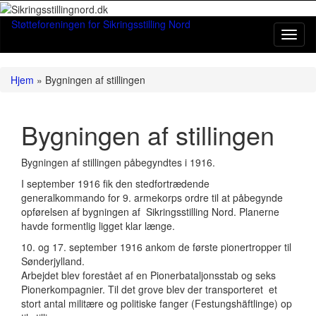
Støtteforeningen for Sikringsstilling Nord
Toggl
naviga
Hjem
»
Bygningen af stillingen
Bygningen af stillingen
Bygningen af stillingen påbegyndtes i 1916.
I september 1916 fik den stedfortrædende
generalkommando for 9. armekorps ordre til at påbegynde
opførelsen af bygningen af Sikringsstilling Nord. Planerne
havde formentlig ligget klar længe.
10. og 17. september 1916 ankom de første pionertropper til
Sønderjylland.
Arbejdet blev forestået af en Pionerbataljonsstab og seks
Pionerkompagnier. Til det grove blev der transporteret et
stort antal militære og politiske fanger (Festungshäftlinge) op