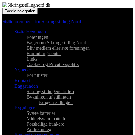
Toggle navigation
Støtteforeningen for Sikringsstilling Nord
Støtteforeningen
Foreningen
Bøger om Sikringsstilling Nord
Bliv medlem eller støt foreningen
Formidlingscenter
Links
Cookie- og Privatlivspolitik
Nyheder
For turister
Kontakt
Baggrunden
Sikringsstillingens forløb
Bygningen af stillingen
Fanger i stillingen
Bygninger
Svære batterier
Middelsvære batterier
Forskellige bunkere
Andre anlæg
Rapport og sprængning