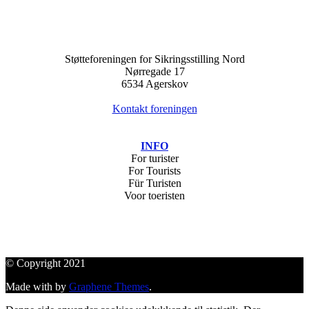
Støtteforeningen for Sikringsstilling Nord
Nørregade 17
6534 Agerskov
Kontakt foreningen
I
NFO
For turister
For Tourists
Für Turisten
Voor toeristen
© Copyright 2021
Made with
by
Graphene Themes
.