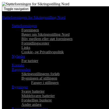
Toggle navigation
Støtteforeningen for Sikringsstilling Nord
Støtteforeningen
Foreningen
Bøger om Sikringsstilling Nord
Bliv medlem eller støt foreningen
Formidlingscenter
Links
Cookie- og Privatlivspolitik
Nyheder
For turister
Kontakt
Baggrunden
Sikringsstillingens forløb
Bygningen af stillingen
Fanger i stillingen
Bygninger
Svære batterier
Middelsvære batterier
Forskellige bunkere
Andre anlæg
Rapport og sprængning