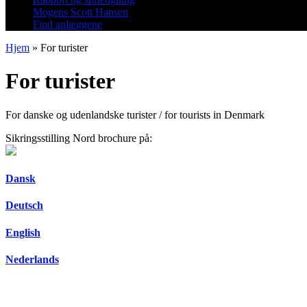
Mogens Scott Hansen
Find anlæggene
Hjem
»
For turister
For turister
For danske og udenlandske turister / for tourists in Denmark
Sikringsstilling Nord brochure på:
Dansk
Deutsch
English
Nederlands