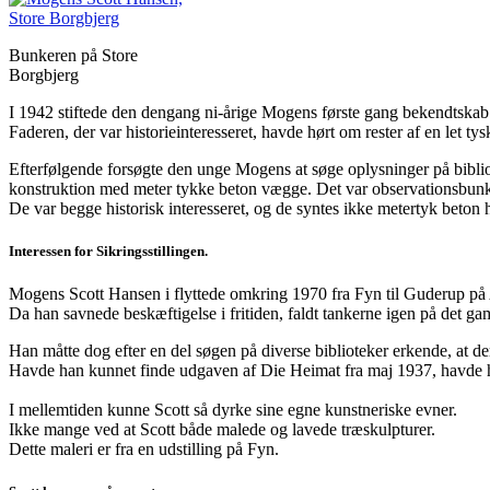
Bunkeren på Store
Borgbjerg
I 1942 stiftede den dengang ni-årige Mogens første gang bekendtskab 
Faderen, der var historieinteresseret, havde hørt om rester af en let ty
Efterfølgende forsøgte den unge Mogens at søge oplysninger på bibli
konstruktion med meter tykke beton vægge. Det var observationsbunk
De var begge historisk interesseret, og de syntes ikke metertyk beton h
Interessen for Sikringsstillingen.
Mogens Scott Hansen i flyttede omkring 1970 fra Fyn til Guderup på A
Da han savnede beskæftigelse i fritiden, faldt tankerne igen på det g
Han måtte dog efter en del søgen på diverse biblioteker erkende, at der
Havde han kunnet finde udgaven af Die Heimat fra maj 1937, havde ha
I mellemtiden kunne Scott så dyrke sine egne kunstneriske evner.
Ikke mange ved at Scott både malede og lavede træskulpturer.
Dette maleri er fra en udstilling på Fyn.