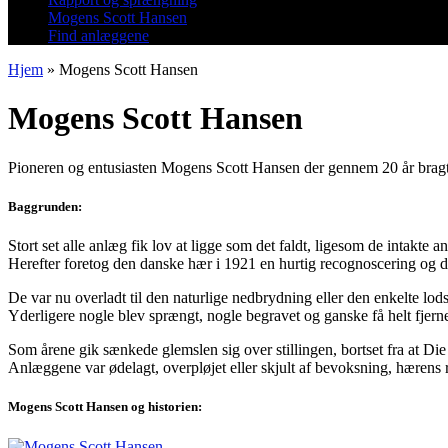
Mogens Scott Hansen
Find anlæggene
Hjem
»
Mogens Scott Hansen
Mogens Scott Hansen
Pioneren og entusiasten Mogens Scott Hansen der gennem 20 år bragte 
Baggrunden:
Stort set alle anlæg fik lov at ligge som det faldt, ligesom de intakte a
Herefter foretog den danske hær i 1921 en hurtig recognoscering og 
De var nu overladt til den naturlige nedbrydning eller den enkelte lod
Yderligere nogle blev sprængt, nogle begravet og ganske få helt fjerne
Som årene gik sænkede glemslen sig over stillingen, bortset fra at D
Anlæggene var ødelagt, overpløjet eller skjult af bevoksning, hærens r
Mogens Scott Hansen og historien: