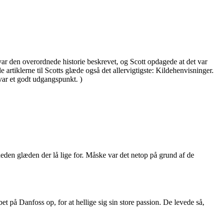
ar den overordnede historie beskrevet, og Scott opdagede at det var
rtiklerne til Scotts glæde også det allervigtigste: Kildehenvisninger.
var et godt udgangspunkt. )
eden glæden der lå lige for. Måske var det netop på grund af de
t på Danfoss op, for at hellige sig sin store passion. De levede så,