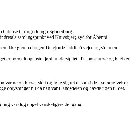
 Odense til ringridning i Sønderborg.
ke mindretals samlingspunkt ved Knivsbjerg syd for Åbenrå.
- men ikke glemmebogen.De gjorde holdt på vejen og så nu en
get er normalt opkastet jord, understøttet af skansekurve og bjælker.
var netop blevet skilt og følte sig ret ensom i de nye omgivelser.
ge oplysninger nu da han var i landsdelen og havde tiden til det.
øgning var dog noget vanskeligere dengang.