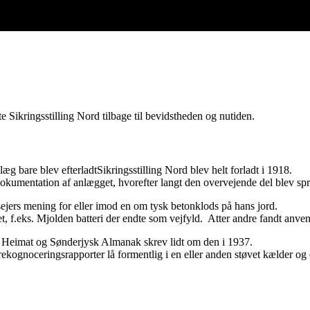
Sikringsstilling Nord tilbage til bevidstheden og nutiden.
nlæg bare blev efterladtSikringsstilling Nord blev helt forladt i 1918.
dokumentation af anlægget, hvorefter langt den overvejende del blev sp
sejers mening for eller imod en om tysk betonklods på hans jord.
t, f.eks. Mjolden batteri der endte som vejfyld. Atter andre fandt anve
ie Heimat og Sønderjysk Almanak skrev lidt om den i 1937.
ekognoceringsrapporter lå formentlig i en eller anden støvet kælder og 