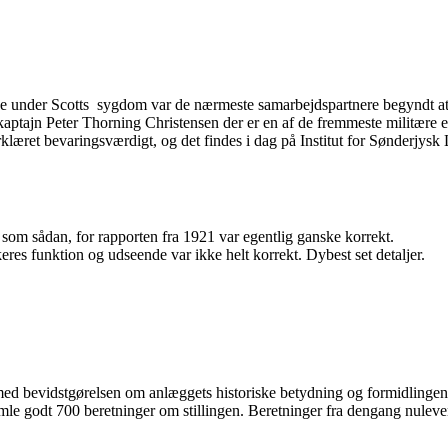
ede under Scotts sygdom var de nærmeste samarbejdspartnere begyndt at
ptajn Peter Thorning Christensen der er en af de fremmeste militære e
æret bevaringsværdigt, og det findes i dag på Institut for Sønderjysk 
som sådan, for rapporten fra 1921 var egentlig ganske korrekt.
eres funktion og udseende var ikke helt korrekt. Dybest set detaljer.
med bevidstgørelsen om anlæggets historiske betydning og formidlingen a
mle godt 700 beretninger om stillingen. Beretninger fra dengang nuleve