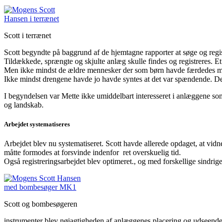
Scott i terrænet
Scott begyndte på baggrund af de hjemtagne rapporter at søge og regist
Tildækkede, sprængte og skjulte anlæg skulle findes og registreres. Et 
Men ikke mindst de ældre mennesker der som børn havde færdedes me
Ikke mindst drengene havde jo havde syntes at det var spændende. De 
I begyndelsen var Mette ikke umiddelbart interesseret i anlæggene so
og landskab.
Arbejdet systematiseres
Arbejdet blev nu systematiseret. Scott havde allerede opdaget, at vid
måtte formodes at forsvinde indenfor ret overskuelig tid.
Også registreringsarbejdet blev optimeret., og med forskellige sindr
Scott og bombesøgeren
instrumenter blev nøjagtigheden af anlæggenes placering og udseende 