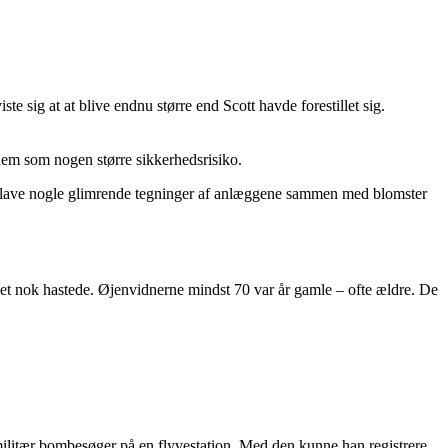
 sig at at blive endnu større end Scott havde forestillet sig.
dem som nogen større sikkerhedsrisiko.
 at lave nogle glimrende tegninger af anlæggene sammen med blomster
 det nok hastede. Øjenvidnerne mindst 70 var år gamle – ofte ældre. De
militær bombesøger på en flyvestation. Med den kunne han registrere