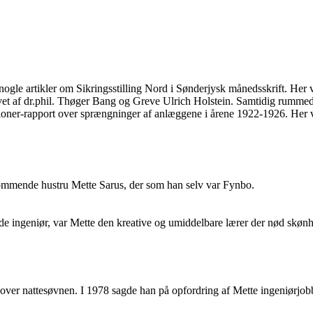
le artikler om Sikringsstilling Nord i Sønderjysk månedsskrift. Her v
vet af dr.phil. Thøger Bang og Greve Ulrich Holstein. Samtidig rummede a
pioner-rapport over sprængninger af anlæggene i årene 1922-1926. Her 
kommende hustru Mette Sarus, der som han selv var Fynbo.
de ingeniør, var Mette den kreative og umiddelbare lærer der nød skønh
 over nattesøvnen. I 1978 sagde han på opfordring af Mette ingeniørjobbe