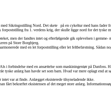
med Sikringsstilling Nord. Det skete på en cykeltur med hans fader fra
sk forpoststilling fra 1. verdens krig, der skulle ligge nord for det tys
oteket, men der fandtes intet og efterfølgende gik oplevelsen i gemme
eren på Store Borgbjerg.
armonerede med en let forpoststilling eller let feltbefæstning. Sådan no
ls i forbindelse med en ansættelse som maskiningeniør på Danfoss. Han 
amle tyske anlæg han havde set som barn. Hvad var mere oplagt end at sø
 intet var at finde. Anlægget eksisterede tilsyneladende ikke.
n fået bekræftet eksistensen af det meget store anlæg. Informationss