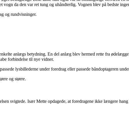
t vogn da den var ret tung og uhåndterlig. Vognen blev på bedste ingen
rag og rundvisninger.
enkelte anlægs betydning. En del anlæg blev hermed rette fra ødelæggel
be forbindelse til nye vidner.
 passede lysbillederne under foredrag eller passede båndoptageren unde
rre og større.
lsen svigtede. Især Mette opdagede, at foredragene ikke længere hang 