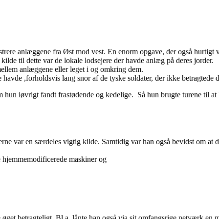
rere anlæggene fra Øst mod vest. En enorm opgave, der også hurtigt viste
kilde til dette var de lokale lodsejere der havde anlæg på deres jorder.
llem anlæggene eller leget i og omkring dem.
havde ,forholdsvis lang snor af de tyske soldater, der ikke betragtede 
m hun iøvrigt fandt frastødende og kedelige. Så hun brugte turene til
nerne var en særdeles vigtig kilde. Samtidig var han også bevidst om at
ige hjemmemodificerede maskiner og
øget betragteligt. Bl.a. lånte han også via sit omfangsrige netværk en 