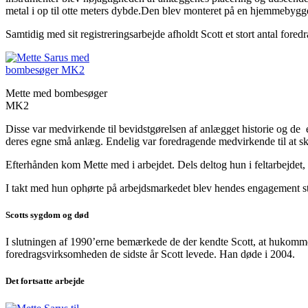
metal i op til otte meters dybde.Den blev monteret på en hjemmebygge
Samtidig med sit registreringsarbejde afholdt Scott et stort antal fored
Mette med bombesøger
MK2
Disse var medvirkende til bevidstgørelsen af anlægget historie og de 
deres egne små anlæg. Endelig var foredragende medvirkende til at ska
Efterhånden kom Mette med i arbejdet. Dels deltog hun i feltarbejdet,
I takt med hun ophørte på arbejdsmarkedet blev hendes engagement stø
Scotts sygdom og død
I slutningen af 1990’erne bemærkede de der kendte Scott, at hukomme
foredragsvirksomheden de sidste år Scott levede. Han døde i 2004.
Det fortsatte arbejde