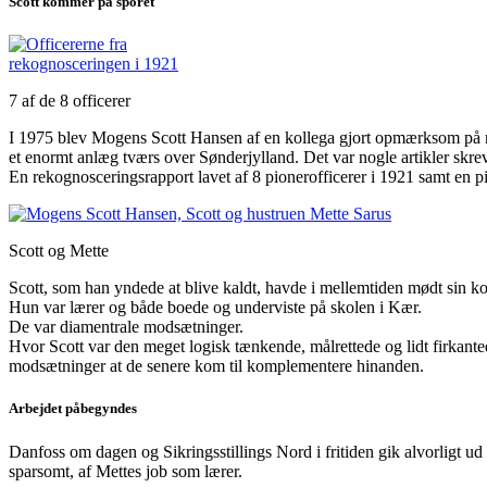
Scott kommer på sporet
7 af de 8 officerer
I 1975 blev Mogens Scott Hansen af en kollega gjort opmærksom på nog
et enormt anlæg tværs over Sønderjylland. Det var nogle artikler skre
En rekognosceringsrapport lavet af 8 pionerofficerer i 1921 samt en 
Scott og Mette
Scott, som han yndede at blive kaldt, havde i mellemtiden mødt sin 
Hun var lærer og både boede og underviste på skolen i Kær.
De var diamentrale modsætninger.
Hvor Scott var den meget logisk tænkende, målrettede og lidt firkante
modsætninger at de senere kom til komplementere hinanden.
Arbejdet påbegyndes
Danfoss om dagen og Sikringsstillings Nord i fritiden gik alvorligt ud
sparsomt, af Mettes job som lærer.