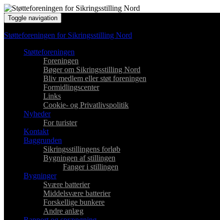
Toggle navigation
Støtteforeningen for Sikringsstilling Nord
Støtteforeningen
Foreningen
Bøger om Sikringsstilling Nord
Bliv medlem eller støt foreningen
Formidlingscenter
Links
Cookie- og Privatlivspolitik
Nyheder
For turister
Kontakt
Baggrunden
Sikringsstillingens forløb
Bygningen af stillingen
Fanger i stillingen
Bygninger
Svære batterier
Middelsvære batterier
Forskellige bunkere
Andre anlæg
Rapport og sprængning