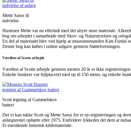
Mette Sarus til
indvielse
Hustruen Mette var nu efterladt med det uhyre store materiale. Aller
bog om arbejdet i samarbejde med Skov- og Naturstyrelsen og orlogska
En del af materialet blev ved hjælp ar museumsmanden Kim Furdal erkl
Denne bog kan købes i online udgave gennem Støtteforeningen.
Værdien af Scotts arbejde
Værdien af Scotts arbejde gennem næsten 20 år er ikke registreringen 
Enkelte bunkere var fejlplaceret med op til 150 meter, og enkelte bunk
Scott tegning af Gammelskov
batteri
Det vi kan takke Scott og Mette Sarus for er ny-registreringen og der
anlægsrester ophørte efter 1975. Endvidere lykkedes det dem at indsa
Et enestående historisk kildemateriale.