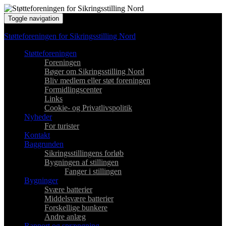
Toggle navigation
Støtteforeningen for Sikringsstilling Nord
Støtteforeningen
Foreningen
Bøger om Sikringsstilling Nord
Bliv medlem eller støt foreningen
Formidlingscenter
Links
Cookie- og Privatlivspolitik
Nyheder
For turister
Kontakt
Baggrunden
Sikringsstillingens forløb
Bygningen af stillingen
Fanger i stillingen
Bygninger
Svære batterier
Middelsvære batterier
Forskellige bunkere
Andre anlæg
Rapport og sprængning