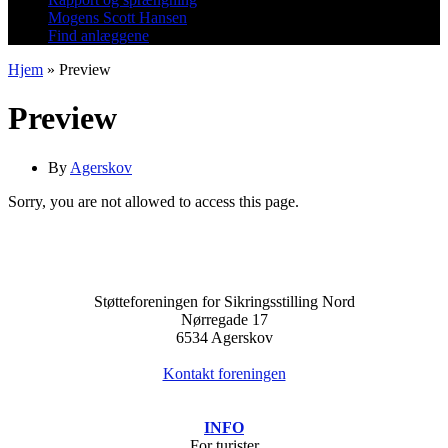
Mogens Scott Hansen
Find anlæggene
Hjem
»
Preview
Preview
By
Agerskov
Sorry, you are not allowed to access this page.
Støtteforeningen for Sikringsstilling Nord
Nørregade 17
6534 Agerskov
Kontakt foreningen
I
NFO
For turister