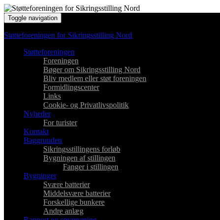
Toggle navigation
Støtteforeningen for Sikringsstilling Nord
Støtteforeningen
Foreningen
Bøger om Sikringsstilling Nord
Bliv medlem eller støt foreningen
Formidlingscenter
Links
Cookie- og Privatlivspolitik
Nyheder
For turister
Kontakt
Baggrunden
Sikringsstillingens forløb
Bygningen af stillingen
Fanger i stillingen
Bygninger
Svære batterier
Middelsvære batterier
Forskellige bunkere
Andre anlæg
Rapport og sprængning