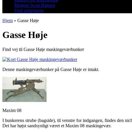
Mogens Scott Hansen
Find anlæggene
Hjem
»
Gasse Høje
Gasse Høje
Find vej til Gasse Høje maskingeværbunker
Denne maskingeværbunker på Gasse Høje er intakt.
Maxim 08
I bunkerens strube (bagside), til venstre for indgangen, findes den ni
Det har højst sandsynligt været et Maxim 08 maskingevær.